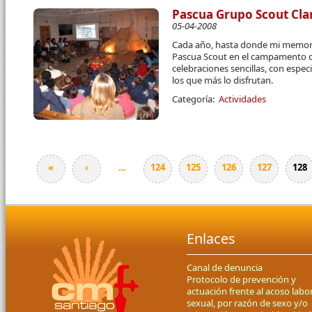
Pascua Grupo Scout Cla
05-04-2008
Cada año, hasta donde mi memori
Pascua Scout en el campamento 
celebraciones sencillas, con espe
los que más lo disfrutan.
Categoría:
Actividades
«
‹
…
124
125
126
127
128
Páginas
Enlaces
Canal de denuncia
Protocolo de prevención y
actuación frente al acoso labor
sexual, por razón de sexo y/o