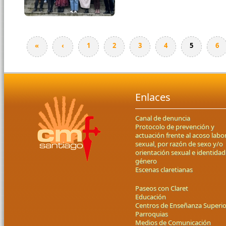
«
‹
1
2
3
4
5
6
Enlaces
Canal de denuncia
Protocolo de prevención y
actuación frente al acoso labor
sexual, por razón de sexo y/o
orientación sexual e identidad
género
Escenas claretianas
Paseos con Claret
Educación
Centros de Enseñanza Superio
Parroquias
Medios de Comunicación