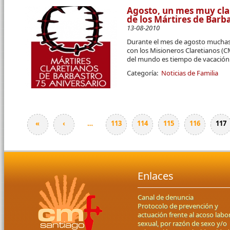
Agosto, un mes muy cla
de los Mártires de Barb
13-08-2010
Durante el mes de agosto muchas
con los Misioneros Claretianos (C
del mundo es tiempo de vacación
Categoría:
Noticias de Familia
«
‹
…
113
114
115
116
117
Páginas
Enlaces
Canal de denuncia
Protocolo de prevención y
actuación frente al acoso labor
sexual, por razón de sexo y/o