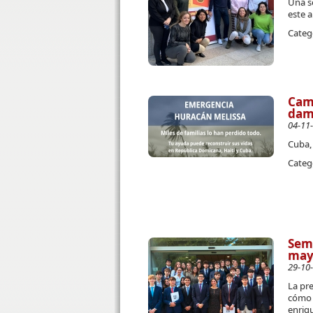
Una se
este a
Categ
Camp
damn
04-11
Cuba, 
Categ
Sema
may
29-10
La pre
cómo l
enriqu