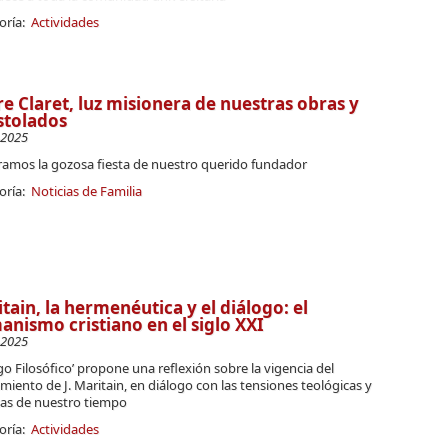
oría:
Actividades
e Claret, luz misionera de nuestras obras y
stolados
-2025
ramos la gozosa fiesta de nuestro querido fundador
oría:
Noticias de Familia
tain, la hermenéutica y el diálogo: el
nismo cristiano en el siglo XXI
-2025
go Filosófico’ propone una reflexión sobre la vigencia del
iento de J. Maritain, en diálogo con las tensiones teológicas y
cas de nuestro tiempo
oría:
Actividades