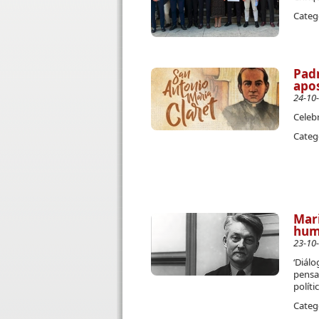
Categ
Padr
apo
24-10
Celeb
Categ
Mari
huma
23-10
‘Diálo
pensam
políti
Categ