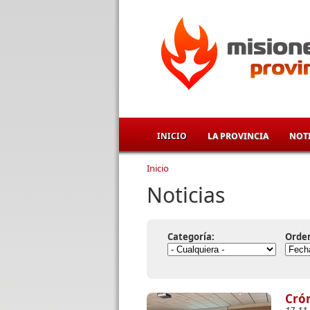
Pasar al contenido principal
INICIO
LA PROVINCIA
NOTI
Inicio
Se encuentra usted aqu
Noticias
Categoría:
Orde
Crón