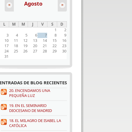
Agosto
«
»
L
M
M
J
V
S
D
1
2
3
4
5
6
7
8
9
10
11
12
13
14
15
16
17
18
19
20
21
22
23
24
25
26
27
28
29
30
31
ENTRADAS DE BLOG RECIENTES
20. ENCENDAMOS UNA
PEQUEÑA LUZ
19. EN EL SEMINARIO
DIOCESANO DE MADRID
18. EL MILAGRO DE ISABEL LA
CATÓLICA