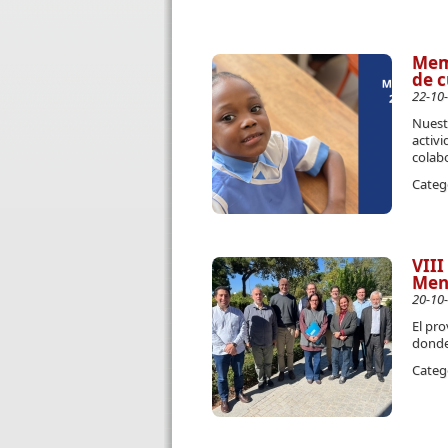
Memo
de c
22-10
Nuest
activi
colab
Categ
VIII
Men
20-10
El pro
donde
Categ