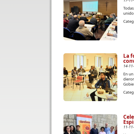
17-11
Todas
unido
Categ
La 
conv
14-11
En un
diero
Gobie
Categ
Cele
Espi
11-11