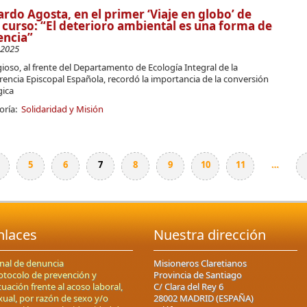
rdo Agosta, en el primer ‘Viaje en globo’ de
 curso: “El deterioro ambiental es una forma de
encia”
-2025
igioso, al frente del Departamento de Ecología Integral de la
encia Episcopal Española, recordó la importancia de la conversión
gica
oría:
Solidaridad y Misión
5
6
7
8
9
10
11
…
nlaces
Nuestra dirección
nal de denuncia
Misioneros Claretianos
otocolo de prevención y
Provincia de Santiago
tuación frente al acoso laboral,
C/ Clara del Rey 6
xual, por razón de sexo y/o
28002 MADRID (ESPAÑA)