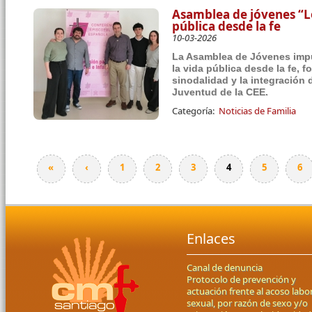
Asamblea de jóvenes “Lo
pública desde la fe
10-03-2026
La Asamblea de Jóvenes impul
la vida pública desde la fe, 
sinodalidad y la integración 
Juventud de la CEE.
Categoría:
Noticias de Familia
«
‹
1
2
3
4
5
6
Páginas
Enlaces
Canal de denuncia
Protocolo de prevención y
actuación frente al acoso labor
sexual, por razón de sexo y/o