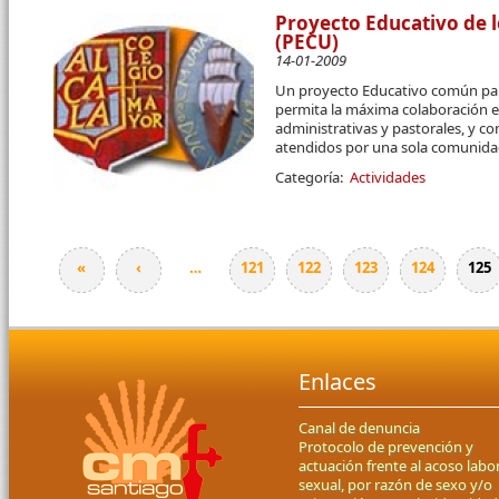
Proyecto Educativo de l
(PECU)
14-01-2009
Un proyecto Educativo común par
permita la máxima colaboración en 
administrativas y pastorales, y c
atendidos por una sola comunidad
Categoría:
Actividades
«
‹
…
121
122
123
124
125
Páginas
Enlaces
Canal de denuncia
Protocolo de prevención y
actuación frente al acoso labor
sexual, por razón de sexo y/o