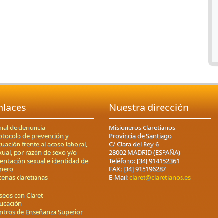
nlaces
Nuestra dirección
nal de denuncia
Misioneros Claretianos
otocolo de prevención y
Provincia de Santiago
tuación frente al acoso laboral,
C/ Clara del Rey 6
xual, por razón de sexo y/o
28002 MADRID (ESPAÑA)
ientación sexual e identidad de
Teléfono: [34] 914152361
nero
FAX: [34] 915196287
cenas claretianas
E-Mail:
claret@claretianos.es
seos con Claret
ucación
ntros de Enseñanza Superior