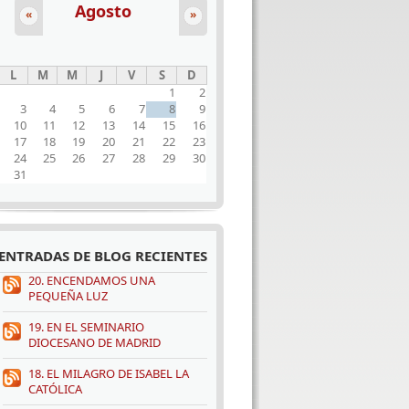
Agosto
«
»
L
M
M
J
V
S
D
1
2
3
4
5
6
7
8
9
10
11
12
13
14
15
16
17
18
19
20
21
22
23
24
25
26
27
28
29
30
31
ENTRADAS DE BLOG RECIENTES
20. ENCENDAMOS UNA
PEQUEÑA LUZ
19. EN EL SEMINARIO
DIOCESANO DE MADRID
18. EL MILAGRO DE ISABEL LA
CATÓLICA