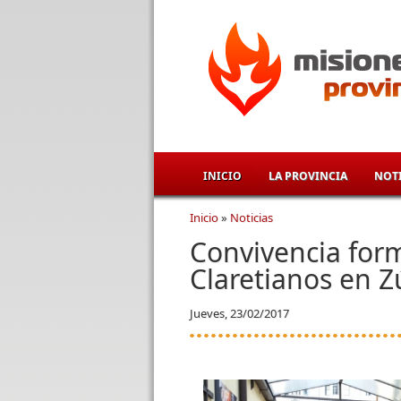
Pasar al contenido principal
INICIO
LA PROVINCIA
NOTI
Inicio
»
Noticias
Se encuentra usted aqu
Convivencia form
Claretianos en Z
Jueves, 23/02/2017