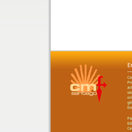
E
Ca
Pr
ac
se
or
gé
Es
Pa
Ed
Ce