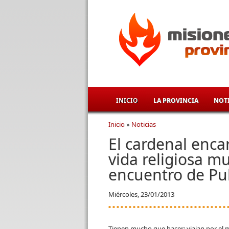
Pasar al contenido principal
INICIO
LA PROVINCIA
NOTI
Inicio
»
Noticias
Se encuentra usted aqu
El cardenal enc
vida religiosa m
encuentro de Pub
Miércoles, 23/01/2013
Tienen mucho que hacer: viajan por el