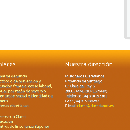
nlaces
Nuestra dirección
nal de denuncia
Misioneros Claretianos
otocolo de prevención y
Provincia de Santiago
tuación frente al acoso laboral,
C/ Clara del Rey 6
xual, por razón de sexo y/o
28002 MADRID (ESPAÑA)
ientación sexual e identidad de
Teléfono: [34] 914152361
nero
FAX: [34] 915196287
cenas claretianas
E-Mail:
claret@claretianos.es
seos con Claret
ucación
ntros de Enseñanza Superior