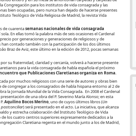
la Congregación para los institutos de vida consagrada y las
sonas bien ocupadas, pero nunca han dejado de hacerse presentes
tituto Teológico de Vida Religiosa de Madrid, la revista Vida
más de cuarenta
semanas nacionales de vida consagrada
í sola. En ellas tomó la palabra más de seis ocasiones el Cardenal
precio por generaciones y generaciones de religiosos y de
han contado también con la participación de los dos últimos
Joâo Braz de Aviz, este último en la edición de 2012, pocas semanas
 por su fraternidad, claridad y cercanía, volverá a hacerse presente
claretianos para la vida consagrada de habla española el próximo
encuentro que Publicaciones Claretianas organiza en Roma
.
ficada por muchos religiosos con una serie de autores y obras bien
re de congregar a los consagrados de habla hispana entorno al 2 de
lebra la Jornada Mundial de la Vida Consagrada. En 2008 el Cardenal
a presentación de una obra del P. Severino María Alonso; en esta
 P.
Aquilino Bocos Merino
, uno de cuyos últimos libros (
Un
 postconciliar
) será presentado en el acto. La iniciativa, que alcanza
paldo y estrecha colaboración del Instituto Teológico de Vida
de los cuatro centros superiores expresamente dedicados a la
Congregación Claretiana regenta en el mundo junto a los de Madrid,