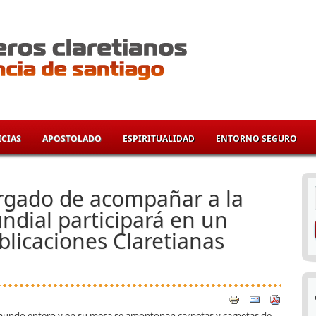
CIAS
APOSTOLADO
ESPIRITUALIDAD
ENTORNO SEGURO
í
argado de acompañar a la
undial participará en un
licaciones Claretianas
 mundo entero y en su mesa se amontonan carpetas y carpetas de