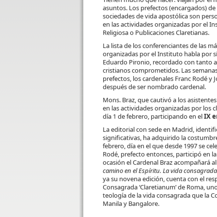
asuntos. Los prefectos (encargados) de 
sociedades de vida apostólica son per
en las actividades organizadas por el Ins
Religiosa o Publicaciones Claretianas.
La lista de los conferenciantes de las 
organizadas por el Instituto habla por s
Eduardo Pironio, recordado con tanto a
cristianos comprometidos. Las semanas 
prefectos, los cardenales Franc Rodé y 
después de ser nombrado cardenal.
Mons. Braz, que cautivó a los asistentes
en las actividades organizadas por los 
día 1 de febrero, participando en el
IX 
La editorial con sede en Madrid, identi
significativas, ha adquirido la costumb
febrero, día en el que desde 1997 se ce
Rodé, prefecto entonces, participó en l
ocasión el Cardenal Braz acompañará al
camino en el Espíritu. La vida consagrada
ya su novena edición, cuenta con el res
Consagrada ‘Claretianum’ de Roma, uno 
teología de la vida consagrada que la 
Manila y Bangalore.