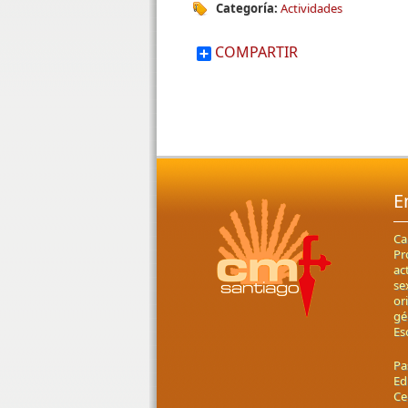
Categoría:
Actividades
COMPARTIR
E
Ca
Pr
ac
se
or
gé
Es
Pa
Ed
Ce