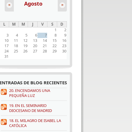
Agosto
«
»
L
M
M
J
V
S
D
1
2
3
4
5
6
7
8
9
10
11
12
13
14
15
16
17
18
19
20
21
22
23
24
25
26
27
28
29
30
31
ENTRADAS DE BLOG RECIENTES
20. ENCENDAMOS UNA
PEQUEÑA LUZ
19. EN EL SEMINARIO
DIOCESANO DE MADRID
18. EL MILAGRO DE ISABEL LA
CATÓLICA