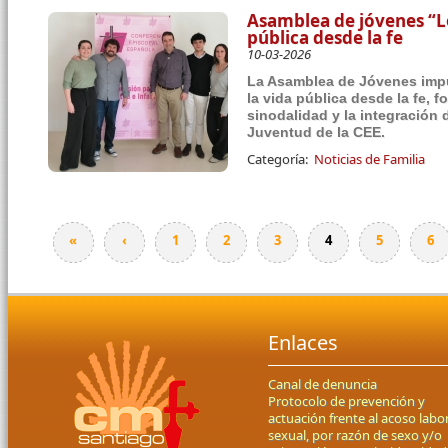
Asamblea de jóvenes “Lo
pública desde la fe
10-03-2026
La Asamblea de Jóvenes impul
la vida pública desde la fe, 
sinodalidad y la integración 
Juventud de la CEE.
Categoría:
Noticias de Familia
«
‹
1
2
3
4
5
6
Páginas
Enlaces
Canal de denuncia
Protocolo de prevención y
actuación frente al acoso labor
sexual, por razón de sexo y/o