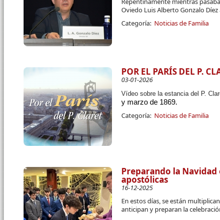
Repentinamente mientras pasaba u
Oviedo Luis Alberto Gonzalo Díez 
Categoría:
Noticias de Familia
POR EL PARÍS DEL P. CL
03-01-2026
Vídeo sobre la estancia del P. Cla
y marzo de 1869.
Categoría:
Noticias de Familia
Preparando la Navidad 
apostólicas
16-12-2025
En estos días, se están multiplic
anticipan y preparan la celebraci