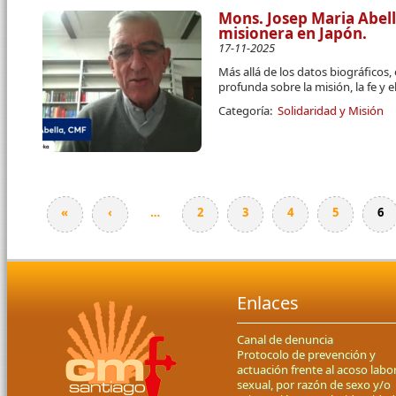
Mons. Josep Maria Abel
misionera en Japón.
17-11-2025
Más allá de los datos biográficos,
profunda sobre la misión, la fe y
Categoría:
Solidaridad y Misión
«
‹
…
2
3
4
5
6
Páginas
Enlaces
Canal de denuncia
Protocolo de prevención y
actuación frente al acoso labor
sexual, por razón de sexo y/o