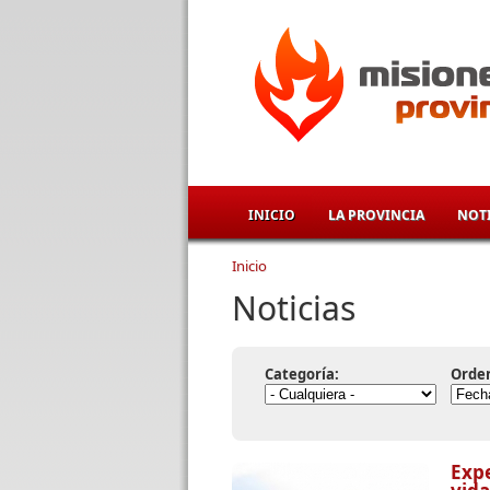
Pasar al contenido principal
INICIO
LA PROVINCIA
NOTI
Inicio
Se encuentra usted aqu
Noticias
Categoría:
Orde
Expe