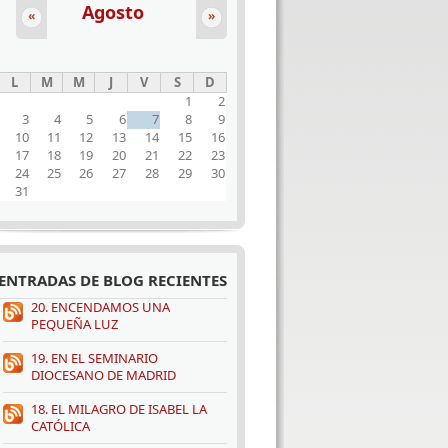
Agosto
«
»
L
M
M
J
V
S
D
1
2
3
4
5
6
7
8
9
10
11
12
13
14
15
16
17
18
19
20
21
22
23
24
25
26
27
28
29
30
31
ENTRADAS DE BLOG RECIENTES
20. ENCENDAMOS UNA
PEQUEÑA LUZ
19. EN EL SEMINARIO
DIOCESANO DE MADRID
18. EL MILAGRO DE ISABEL LA
CATÓLICA