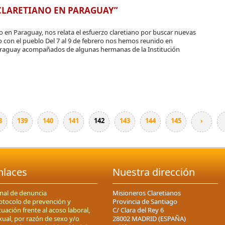
CLARETIANO EN PARAGUAY”
 en Paraguay, nos relata el esfuerzo claretiano por buscar nuevas
con el pueblo Del 7 al 9 de febrero nos hemos reunido en
araguay acompañados de algunas hermanas de la Institución
8
139
140
141
142
143
144
145
›
nlaces
Nuestra dirección
nal de denuncia
Misioneros Claretianos
otocolo de prevención y
Provincia de Santiago
tuación frente al acoso laboral,
C/ Clara del Rey 6
xual, por razón de sexo y/o
28002 MADRID (ESPAÑA)