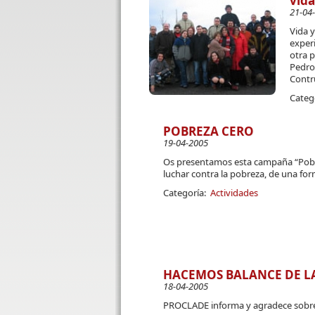
vida
21-04
Vida y
experi
otra 
Pedro 
Contr
Categ
POBREZA CERO
19-04-2005
Os presentamos esta campaña “Pobrez
luchar contra la pobreza, de una form
Categoría:
Actividades
HACEMOS BALANCE DE LA
18-04-2005
PROCLADE informa y agradece sobre 