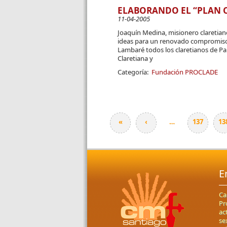
ELABORANDO EL “PLAN 
11-04-2005
Joaquín Medina, misionero claretiano
ideas para un renovado compromiso 
Lambaré todos los claretianos de P
Claretiana y
Categoría:
Fundación PROCLADE
«
‹
…
137
13
Páginas
E
Ca
Pr
ac
se