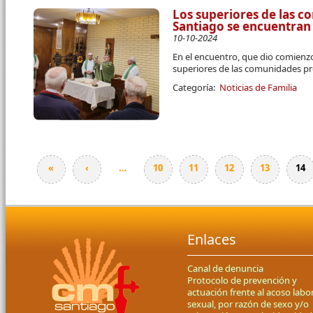
Los superiores de las c
Santiago se encuentran 
10-10-2024
En el encuentro, que dio comienzo
superiores de las comunidades pr
Categoría:
Noticias de Familia
«
‹
…
10
11
12
13
14
Páginas
Enlaces
Canal de denuncia
Protocolo de prevención y
actuación frente al acoso labor
sexual, por razón de sexo y/o