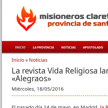
Pasar al contenido principal
INICIO
LA PROVINCIA
NOTICIAS
APOSTOLADO
Inicio
»
Noticias
Se encuentra usted aquí
La revista Vida Religiosa la
«Alegraos»
Miércoles, 18/05/2016
El pasado día 14 de mayo, en Madrid,
la 