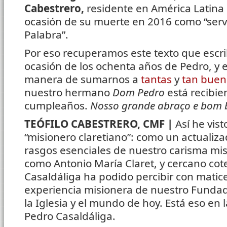
Cabestrero,
residente en América Latina 
ocasión de su muerte en 2016 como “servi
Palabra”.
Por eso recuperamos este texto que escrib
ocasión de los ochenta años de Pedro, y 
manera de sumarnos a
tantas
y
tan buen
nuestro hermano
Dom Pedro
está recibie
cumpleaños.
Nosso grande abraço e bom b
TEÓFILO CABESTRERO, CMF |
Así he vist
“misionero claretiano”: como un actualizad
rasgos esenciales de nuestro carisma mis
como Antonio María Claret, y cercano cot
Casaldáliga ha podido percibir con matice
experiencia misionera de nuestro Fundado
la Iglesia y el mundo de hoy. Está eso en 
Pedro Casaldáliga.