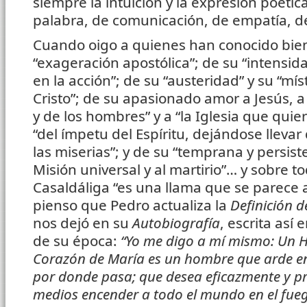
siempre la intuición y la expresión poétic
palabra, de comunicación, de empatía, d
Cuando oigo a quienes han conocido bien
“exageración apostólica”; de su “intensid
en la acción”; de su “austeridad” y su “mí
Cristo”; de su apasionado amor a Jesús, a
y de los hombres” y a “la Iglesia que quier
“del ímpetu del Espíritu, dejándose llevar
las miserias”; y de su “temprana y persist
Misión universal y al martirio”… y sobre to
Casaldáliga “es una llama que se parece a
pienso que Pedro actualiza la
Definición d
nos dejó en su
Autobiografía
, escrita así 
de su época:
“Yo me digo a mí mismo: Un H
Corazón de María es un hombre que arde e
por donde pasa; que desea eficazmente y pr
medios encender a todo el mundo en el fue