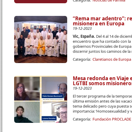
“Rema mar adentro”: rea
misionera en Europa
19-12-2023
Vic, España.
Del 4 al 14 de diciem
encuentro que ha contado con la 
gobiernos Provinciales de Europa p
discernir juntos los caminos de la
Categoría:
Claretianos de Europa
Mesa redonda en Viaje e
LGTBI somos misioneros 
19-12-2023
El tercer programa de la temporad
última emisión antes de las vaca
tema delicado pero cuya puesta so
importancia: ‘Homosexualidad y vi
Categoría:
Fundación PROCLADE