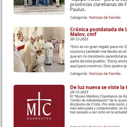
provincias claretianas de 
Paulus.
Categoría:
Noticias de Familia
Crónica postdatada de 
Malov, cmf
30-12-2023
“Esto es un gran regalo para mí. 
vosotros también me llevéis en el 
que en mi ministerio sacerdotal 
parte de este pueblo. "Estoy entr
aquí para vosotros. Dios quiera qu
Categoría:
Noticias de Familia
De luz nueva se viste la 
28-12-2023
El “Museo Mártires Claretianos de Ba
“centro de interpretación” de lo aca
discípulos de Cristo
. Por esta razón
,
más adecuada y comprensible,
se h
han
pasado a ser
ocho
en la actuali
Categoría:
Noticias de Familia