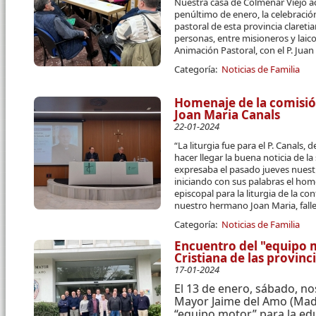
Nuestra casa de Colmenar Viejo a
penúltimo de enero, la celebraci
pastoral de esta provincia claret
personas, entre misioneros y laico
Animación Pastoral, con el P. Juan
Categoría:
Noticias de Familia
Homenaje de la comisión 
Joan Maria Canals
22-01-2024
“La liturgia fue para el P. Canals,
hacer llegar la buena noticia de l
expresaba el pasado jueves nuestr
iniciando con sus palabras el hom
episcopal para la liturgia de la c
nuestro hermano Joan Maria, fall
Categoría:
Noticias de Familia
Encuentro del "equipo 
Cristiana de las provinc
17-01-2024
El 13 de enero, sábado, no
Mayor Jaime del Amo (Madr
“equipo motor” para la ed