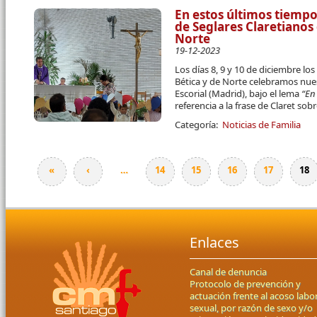
En estos últimos tiemp
de Seglares Claretianos 
Norte
19-12-2023
Los días 8, 9 y 10 de diciembre lo
Bética y de Norte celebramos nue
Escorial (Madrid), bajo el lema
“En
referencia a la frase de Claret sobr
Categoría:
Noticias de Familia
«
‹
…
14
15
16
17
18
Páginas
Enlaces
Canal de denuncia
Protocolo de prevención y
actuación frente al acoso labor
sexual, por razón de sexo y/o