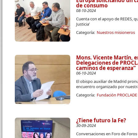
Europa solicitando un 
de consumo
08-10-2024
Cuenta con el apoyo de REDES, que
Justicia’
Categoría:
Nuestros misioneros
Mons. Vicente Martín, e
Delegaciones de PROCL
caminos de esperanza”
06-10-2024
El obispo auxiliar de Madrid pronu
encuentro organizado por nuest
Categoría:
Fundación PROCLADE
¿Tiene futuro la Fe?
30-09-2024
Conversaciones en Foro de Foros