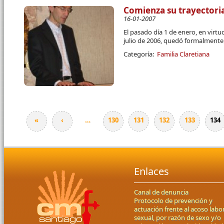
Comienza su trayectoria
16-01-2007
El pasado día 1 de enero, en virtu
julio de 2006, quedó formalmente
Categoría:
Familia Claretiana
«
‹
…
130
131
132
133
134
Páginas
Enlaces
Canal de denuncia
Protocolo de prevención y
actuación frente al acoso labor
sexual, por razón de sexo y/o