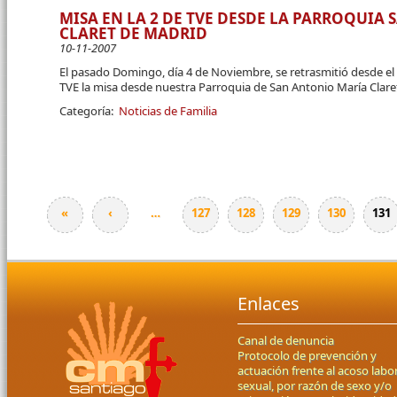
MISA EN LA 2 DE TVE DESDE LA PARROQUIA
CLARET DE MADRID
10-11-2007
El pasado Domingo, día 4 de Noviembre, se retrasmitió desde el
TVE la misa desde nuestra Parroquia de San Antonio María Clare
Categoría:
Noticias de Familia
«
‹
…
127
128
129
130
131
Páginas
Enlaces
Canal de denuncia
Protocolo de prevención y
actuación frente al acoso labor
sexual, por razón de sexo y/o