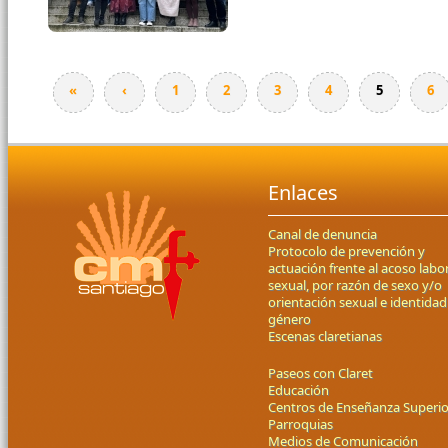
«
‹
1
2
3
4
5
6
Enlaces
Canal de denuncia
Protocolo de prevención y
actuación frente al acoso labor
sexual, por razón de sexo y/o
orientación sexual e identidad
género
Escenas claretianas
Paseos con Claret
Educación
Centros de Enseñanza Superio
Parroquias
Medios de Comunicación