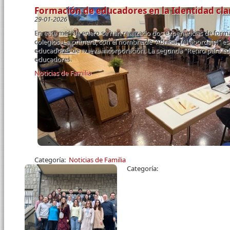
Formación de educadores en la Identidad cla
29-01-2026
En este mes de enero se han realizado dos experiencias de for
colegios. La primera, con el nombre de “Abrasa, ¡Al abordaje!” e
educadores de nueva incorporación. La segunda “Retiro para edu
educadores.
Noticias de Familia
Páginas
Categoría:
Noticias de Familia
Categoría: