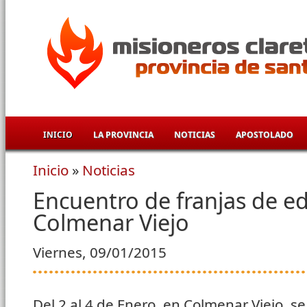
Pasar al contenido principal
INICIO
LA PROVINCIA
NOTICIAS
APOSTOLADO
Inicio
»
Noticias
Se encuentra usted aquí
Encuentro de franjas de e
Colmenar Viejo
Viernes, 09/01/2015
Del 2 al 4 de Enero, en Colmenar Viejo, s