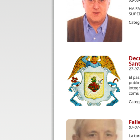
02-08
HA FA
SUPER
Categ
Decr
San
27-07
El pas
public
integr
comun
Categ
Fall
07-07
La tar