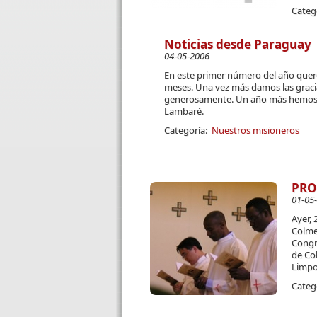
Categ
Noticias desde Paraguay
04-05-2006
En este primer número del año quer
meses. Una vez más damos las graci
generosamente. Un año más hemos ini
Lambaré.
Categoría:
Nuestros misioneros
PRO
01-05
Ayer, 
Col­me
Congre
de Col
Limpo 
Categ