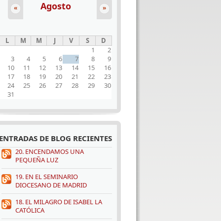
Agosto
«
»
L
M
M
J
V
S
D
1
2
3
4
5
6
7
8
9
10
11
12
13
14
15
16
17
18
19
20
21
22
23
24
25
26
27
28
29
30
31
ENTRADAS DE BLOG RECIENTES
20. ENCENDAMOS UNA
PEQUEÑA LUZ
19. EN EL SEMINARIO
DIOCESANO DE MADRID
18. EL MILAGRO DE ISABEL LA
CATÓLICA