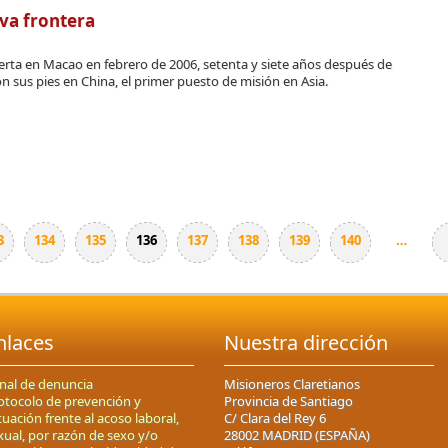
va frontera
ierta en Macao en febrero de 2006, setenta y siete años después de
n sus pies en China, el primer puesto de misión en Asia.
3
134
135
136
137
138
139
140
…
nlaces
Nuestra dirección
nal de denuncia
Misioneros Claretianos
otocolo de prevención y
Provincia de Santiago
tuación frente al acoso laboral,
C/ Clara del Rey 6
xual, por razón de sexo y/o
28002 MADRID (ESPAÑA)