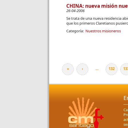
CHINA: nueva misión nue
26-04-2006
Se trata de una nueva residencia ab
que los primeros Claretianos pusiero
Categoría:
Nuestros misioneros
«
‹
…
132
13
Páginas
E
Ca
Pr
ac
se