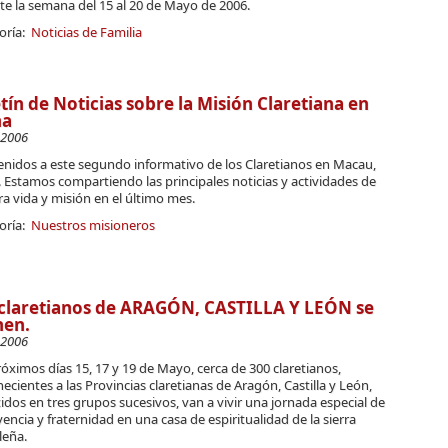
te la semana del 15 al 20 de Mayo de 2006.
oría:
Noticias de Familia
tín de Noticias sobre la Misión Claretiana en
na
-2006
enidos a este segundo informativo de los Claretianos en Macau,
 Estamos compartiendo las principales noticias y actividades de
a vida y misión en el último mes.
oría:
Nuestros misioneros
claretianos de ARAGÓN, CASTILLA Y LEÓN se
nen.
-2006
óximos días 15, 17 y 19 de Mayo, cerca de 300 claretianos,
ecientes a las Provincias claretianas de Aragón, Castilla y León,
idos en tres grupos sucesivos, van a vivir una jornada especial de
encia y fraternidad en una casa de espiritualidad de la sierra
leña.