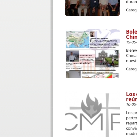
duran
Categ
Bole
Chi
19-05
Bienv
China.
nuestr
Categ
Los 
reú
10-05
Los pr
perten
repart
conviv
madri