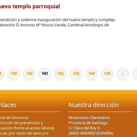
nuevo templo parroquial
la bendición y solemne inauguración del nuevo templo y complejo
elebración D. Antonio Mª Rouco Varela, Cardenal-Arzobispo de
8
139
140
141
142
143
144
145
›
nlaces
Nuestra dirección
nal de denuncia
Misioneros Claretianos
otocolo de prevención y
Provincia de Santiago
tuación frente al acoso laboral,
C/ Clara del Rey 6
xual, por razón de sexo y/o
28002 MADRID (ESPAÑA)