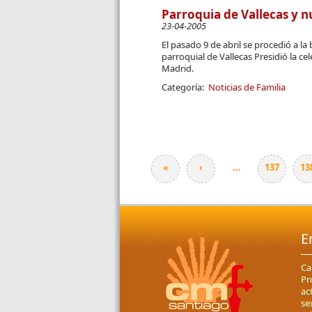
Parroquia de Vallecas y 
23-04-2005
El pasado 9 de abril se procedió a 
parroquial de Vallecas Presidió la c
Madrid.
Categoría:
Noticias de Familia
«
‹
…
137
13
Páginas
E
Ca
Pr
ac
se