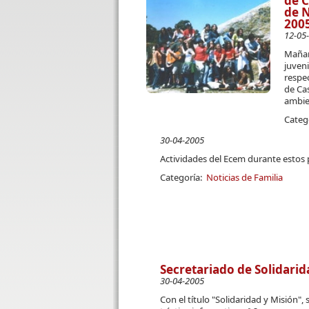
de C
de N
200
12-05
Mañan
juven
respec
de Ca
ambie
Categ
30-04-2005
Actividades del Ecem durante estos
Categoría:
Noticias de Familia
Secretariado de Solidarid
30-04-2005
Con el título "Solidaridad y Misión",