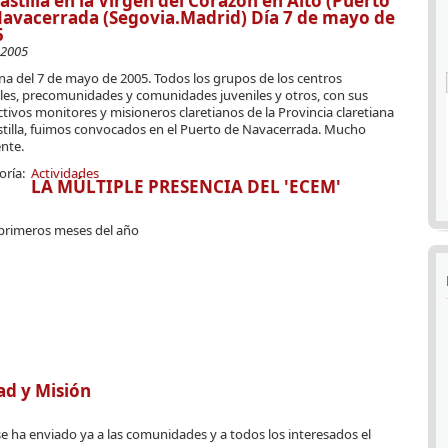
astilla en la Virgen del Corazón en Alto (Puerto
avacerrada (Segovia.Madrid) Día 7 de mayo de
5
-2005
a del 7 de mayo de 2005. Todos los grupos de los centros
iles, precomunidades y comunidades juveniles y otros, con sus
tivos monitores y misioneros claretianos de la Provincia claretiana
stilla, fuimos convocados en el Puerto de Navacerrada. Mucho
nte.
oría:
Actividades
LA MÚLTIPLE PRESENCIA DEL 'ECEM'
 primeros meses del año
ad y Misión
 se ha enviado ya a las comunidades y a todos los interesados el