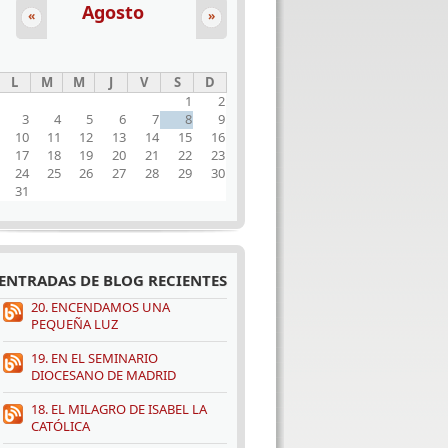
Agosto
«
»
L
M
M
J
V
S
D
1
2
3
4
5
6
7
8
9
10
11
12
13
14
15
16
17
18
19
20
21
22
23
24
25
26
27
28
29
30
31
ENTRADAS DE BLOG RECIENTES
20. ENCENDAMOS UNA
PEQUEÑA LUZ
19. EN EL SEMINARIO
DIOCESANO DE MADRID
18. EL MILAGRO DE ISABEL LA
CATÓLICA