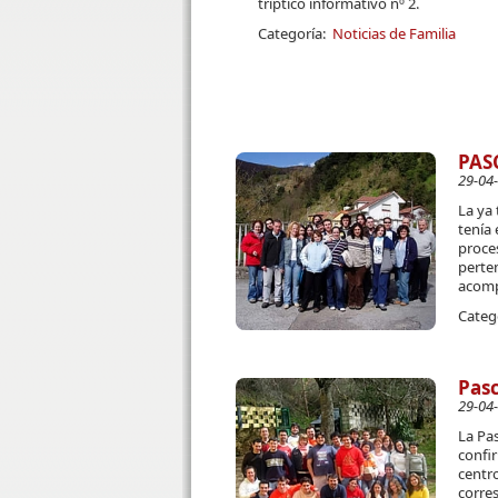
tríptico informativo nº 2.
Categoría:
Noticias de Familia
PAS
29-04
La ya 
tenía 
proces
perten
acomp
Categ
Pasc
29-04
La Pa
confir
centro
corres