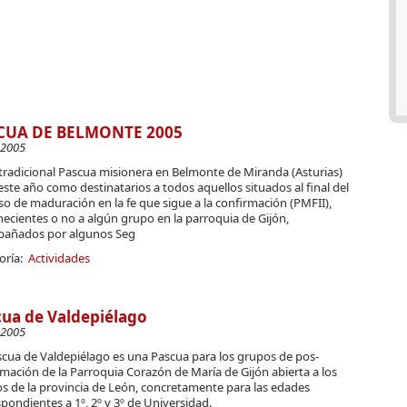
CUA DE BELMONTE 2005
-2005
tradicional Pascua misionera en Belmonte de Miranda (Asturias)
este año como destinatarios a todos aquellos situados al final del
o de maduración en la fe que sigue a la confirmación (PMFII),
ecientes o no a algún grupo en la parroquia de Gijón,
añados por algunos Seg
oría:
Actividades
ua de Valdepiélago
-2005
scua de Valdepiélago es una Pascua para los grupos de pos-
mación de la Parroquia Corazón de María de Gijón abierta a los
s de la provincia de León, concretamente para las edades
pondientes a 1º, 2º y 3º de Universidad.