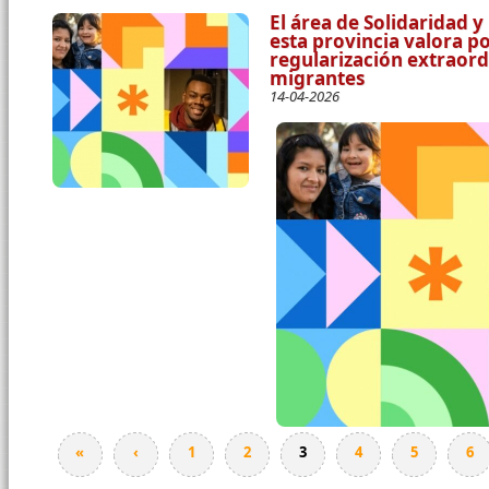
El área de Solidaridad y
esta provincia valora p
regularización extraord
migrantes
14-04-2026
Páginas
«
‹
1
2
3
4
5
6