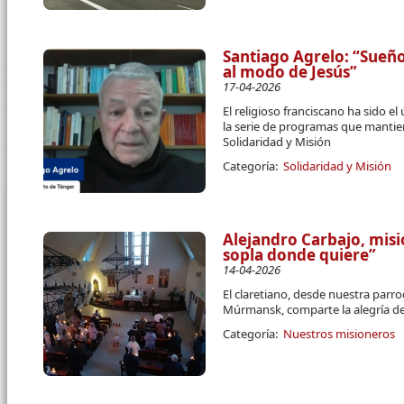
Santiago Agrelo: “Sueñ
al modo de Jesús”
17-04-2026
El religioso franciscano ha sido el
la serie de programas que mantie
Solidaridad y Misión
Categoría:
Solidaridad y Misión
Alejandro Carbajo, misi
sopla donde quiere”
14-04-2026
El claretiano, desde nuestra parr
Múrmansk, comparte la alegría de 
Categoría:
Nuestros misioneros