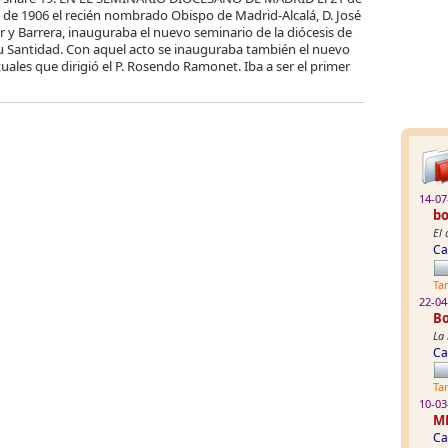
 de 1906 el recién nombrado Obispo de Madrid-Alcalá, D. José
r y Barrera, inauguraba el nuevo seminario de la diócesis de
Su Santidad. Con aquel acto se inauguraba también el nuevo
tuales que dirigió el P. Rosendo Ramonet. Iba a ser el primer
14-07
bo
El 
Ca
Ta
22-04
Bo
La 
Ca
Ta
10-03
M
Ca