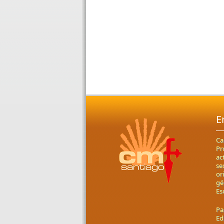
E
Ca
Pr
ac
se
or
gé
Es
Pa
Ed