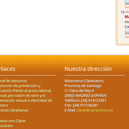
Ta
19-11
Ma
Mat
Ca
Ta
nlaces
Nuestra dirección
nal de denuncia
Misioneros Claretianos
otocolo de prevención y
Provincia de Santiago
tuación frente al acoso laboral,
C/ Clara del Rey 6
xual, por razón de sexo y/o
28002 MADRID (ESPAÑA)
ientación sexual e identidad de
Teléfono: [34] 914152361
nero
FAX: [34] 915196287
cenas claretianas
E-Mail:
claret@claretianos.es
seos con Claret
ucación