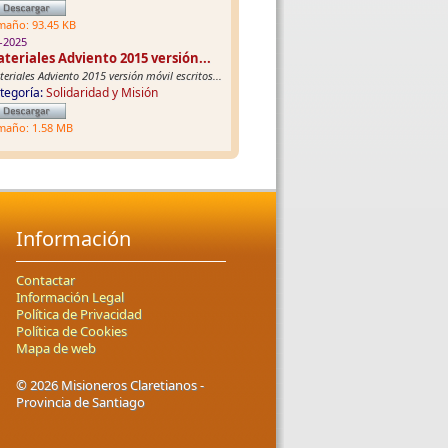
maño: 93.45 KB
-2025
teriales Adviento 2015 versión...
eriales Adviento 2015 versión móvil escritos...
tegoría:
Solidaridad y Misión
maño: 1.58 MB
Información
Contactar
Información Legal
Política de Privacidad
Política de Cookies
Mapa de web
© 2026 Misioneros Claretianos -
Provincia de Santiago