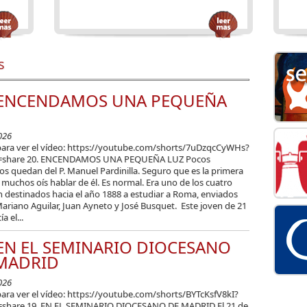
s
 ENCENDAMOS UNA PEQUEÑA
026
para ver el vídeo: https://youtube.com/shorts/7uDzqcCyWHs?
e=share 20. ENCENDAMOS UNA PEQUEÑA LUZ Pocos
os quedan del P. Manuel Pardinilla. Seguro que es la primera
 muchos oís hablar de él. Es normal. Era uno de los cuatro
n destinados hacia el año 1888 a estudiar a Roma, enviados
: Mariano Aguilar, Juan Ayneto y José Busquet. Este joven de 21
a el...
 EN EL SEMINARIO DIOCESANO
MADRID
026
para ver el vídeo: https://youtube.com/shorts/BYTcKsfV8kI?
=share 19. EN EL SEMINARIO DIOCESANO DE MADRID El 21 de