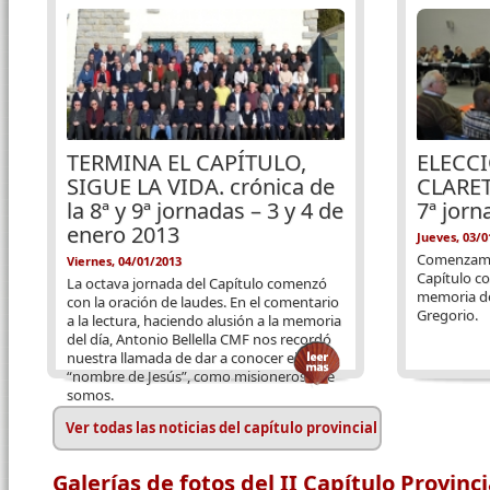
TERMINA EL CAPÍTULO,
ELECCI
SIGUE LA VIDA. crónica de
CLARET
la 8ª y 9ª jornadas – 3 y 4 de
7ª jorn
enero 2013
Jueves, 03/0
Comenzamos
Viernes, 04/01/2013
Capítulo co
La octava jornada del Capítulo comenzó
memoria de
con la oración de laudes. En el comentario
Gregorio.
a la lectura, haciendo alusión a la memoria
del día, Antonio Bellella CMF nos recordó
nuestra llamada de dar a conocer el
“nombre de Jesús”, como misioneros que
somos.
Ver todas las noticias del capítulo provincial
Galerías de fotos del II Capítulo Provinci