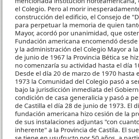
mencionada institución norteamericana, 
el Colegio. Pero al morir inesperadament
construcción del edificio, el Consejo de 
para perpetuar la memoria de quien tanto
Mayor, acordó por unanimidad, que oste
Fundación americana encomendó desde el 
y la administración del Colegio Mayor a l
de junio de 1967 la Provincia Bética se hi
no comenzaría su actividad hasta el día 1
Desde el día 20 de marzo de 1970 hasta el
1973 la Comunidad del Colegio pasó a se
bajo la jurisdicción inmediata del Gobier
condición de casa generalicia y pasó a pe
de Castilla el día 28 de junio de 1973. El d
fundación americana hizo cesión de la p
de sus instalaciones adjuntas "con cuanto
inherente" a la Provincia de Castila. El su
se tiene en usufructo por 50 años, a parti