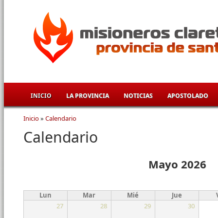
Pasar al contenido principal
INICIO
LA PROVINCIA
NOTICIAS
APOSTOLADO
Inicio
»
Calendario
Se encuentra usted aquí
Calendario
Mayo 2026
Lun
Mar
Mié
Jue
27
28
29
30