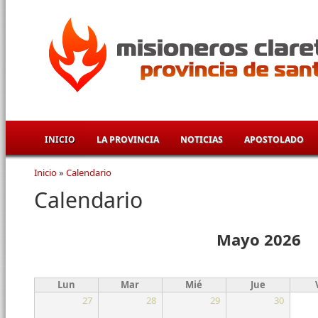
Pasar al contenido principal
INICIO
LA PROVINCIA
NOTICIAS
APOSTOLADO
Inicio
»
Calendario
Se encuentra usted aquí
Calendario
Mayo 2026
Lun
Mar
Mié
Jue
27
28
29
30