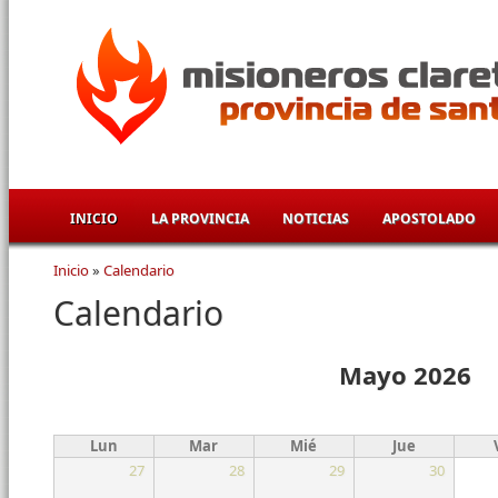
Pasar al contenido principal
INICIO
LA PROVINCIA
NOTICIAS
APOSTOLADO
Inicio
»
Calendario
Se encuentra usted aquí
Calendario
Mayo 2026
Lun
Mar
Mié
Jue
27
28
29
30