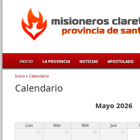
Pasar al contenido principal
INICIO
LA PROVINCIA
NOTICIAS
APOSTOLADO
Inicio
»
Calendario
Se encuentra usted aquí
Calendario
Mayo 2026
Lun
Mar
Mié
Jue
27
28
29
30