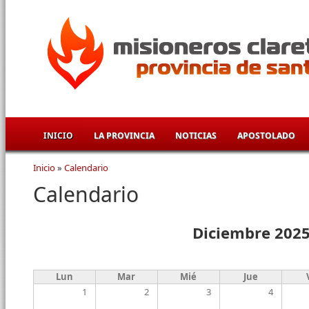
Pasar al contenido principal
INICIO
LA PROVINCIA
NOTICIAS
APOSTOLADO
Inicio
»
Calendario
Se encuentra usted aquí
Calendario
Diciembre 202
Lun
Mar
Mié
Jue
1
2
3
4