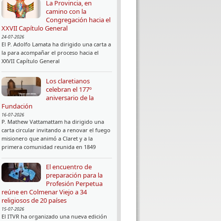
La Provincia, en
camino con la
Congregación hacia el
XXVII Capítulo General
24-07-2026
El P. Adolfo Lamata ha dirigido una carta a
la para acompañar el proceso hacia el
XXVII Capítulo General
Los claretianos
celebran el 177º
aniversario de la
Fundación
16-07-2026
P. Mathew Vattamattam ha dirigido una
carta circular invitando a renovar el fuego
misionero que animó a Claret y a la
primera comunidad reunida en 1849
El encuentro de
preparación para la
Profesión Perpetua
reúne en Colmenar Viejo a 34
religiosos de 20 países
15-07-2026
El ITVR ha organizado una nueva edición