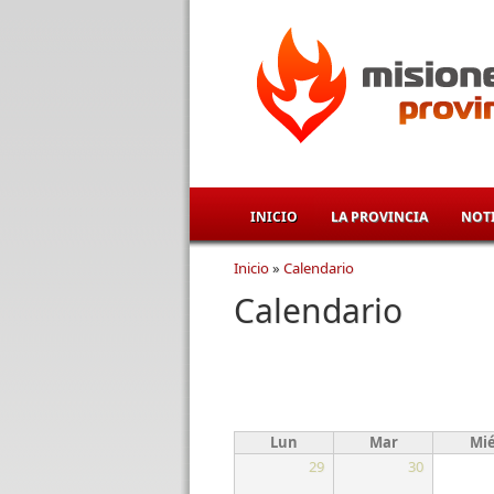
Pasar al contenido principal
INICIO
LA PROVINCIA
NOTI
Inicio
»
Calendario
Se encuentra usted aqu
Calendario
Lun
Mar
Mi
29
30