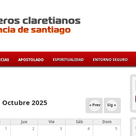
CIAS
APOSTOLADO
ESPIRITUALIDAD
ENTORNO SEGURO
í
Octubre 2025
« Prev
Sig »
é
Jue
Vie
Sáb
Dom
1
2
3
4
5