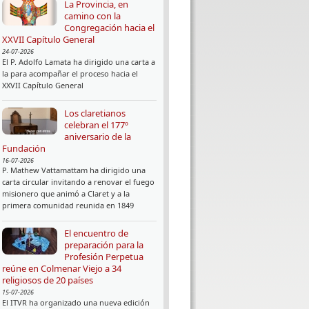
La Provincia, en
camino con la
Congregación hacia el
XXVII Capítulo General
24-07-2026
El P. Adolfo Lamata ha dirigido una carta a
la para acompañar el proceso hacia el
XXVII Capítulo General
Los claretianos
celebran el 177º
aniversario de la
Fundación
16-07-2026
P. Mathew Vattamattam ha dirigido una
carta circular invitando a renovar el fuego
misionero que animó a Claret y a la
primera comunidad reunida en 1849
El encuentro de
preparación para la
Profesión Perpetua
reúne en Colmenar Viejo a 34
religiosos de 20 países
15-07-2026
El ITVR ha organizado una nueva edición