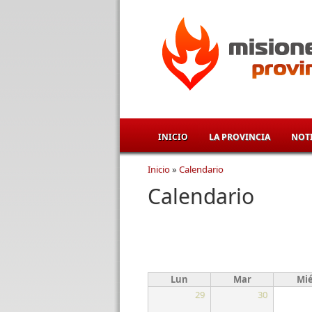
Pasar al contenido principal
INICIO
LA PROVINCIA
NOTI
Inicio
»
Calendario
Se encuentra usted aqu
Calendario
Lun
Mar
Mi
29
30