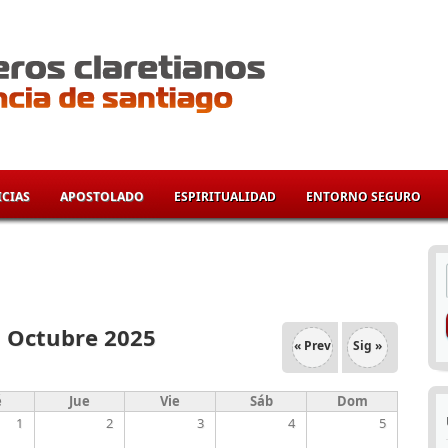
CIAS
APOSTOLADO
ESPIRITUALIDAD
ENTORNO SEGURO
í
Octubre 2025
« Prev
Sig »
é
Jue
Vie
Sáb
Dom
1
2
3
4
5