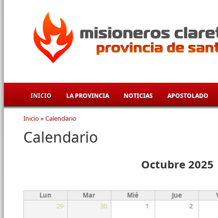
Pasar al contenido principal
INICIO
LA PROVINCIA
NOTICIAS
APOSTOLADO
Inicio
»
Calendario
Se encuentra usted aquí
Calendario
Octubre 2025
Lun
Mar
Mié
Jue
29
30
1
2