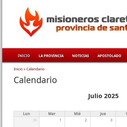
Pasar al contenido principal
INICIO
LA PROVINCIA
NOTICIAS
APOSTOLADO
Inicio
»
Calendario
Se encuentra usted aquí
Calendario
Julio 2025
Lun
Mar
Mié
Jue
30
1
2
3