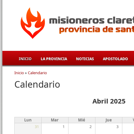
Pasar al contenido principal
INICIO
LA PROVINCIA
NOTICIAS
APOSTOLADO
Inicio
»
Calendario
Se encuentra usted aquí
Calendario
Abril 2025
Lun
Mar
Mié
Jue
31
1
2
3