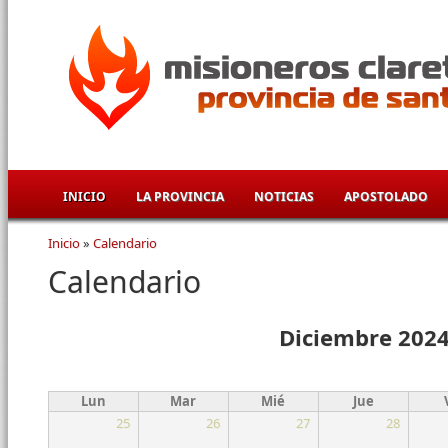
Pasar al contenido principal
INICIO
LA PROVINCIA
NOTICIAS
APOSTOLADO
Inicio
»
Calendario
Se encuentra usted aquí
Calendario
Diciembre 202
Lun
Mar
Mié
Jue
25
26
27
28