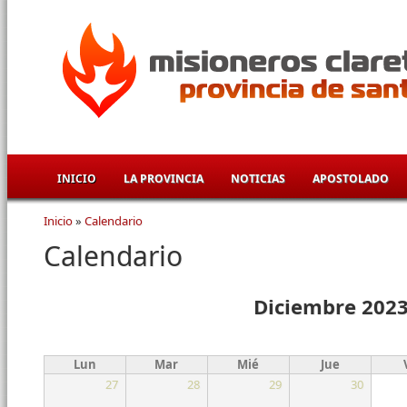
Pasar al contenido principal
INICIO
LA PROVINCIA
NOTICIAS
APOSTOLADO
Inicio
»
Calendario
Se encuentra usted aquí
Calendario
Diciembre 202
Lun
Mar
Mié
Jue
27
28
29
30