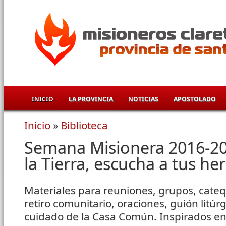
Pasar al contenido principal
INICIO
LA PROVINCIA
NOTICIAS
APOSTOLADO
Inicio
»
Biblioteca
Se encuentra usted aquí
Semana Misionera 2016-20
la Tierra, escucha a tus h
Materiales para reuniones, grupos, cateque
retiro comunitario, oraciones, guión litúrg
cuidado de la Casa Común. Inspirados en l