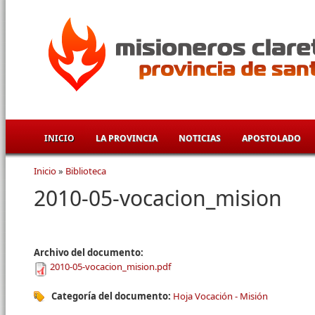
Pasar al contenido principal
INICIO
LA PROVINCIA
NOTICIAS
APOSTOLADO
Inicio
»
Biblioteca
Se encuentra usted aquí
2010-05-vocacion_mision
Archivo del documento:
2010-05-vocacion_mision.pdf
Categoría del documento:
Hoja Vocación - Misión