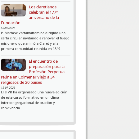
Los claretianos
celebran el 177º
aniversario de la
Fundación
16-07-2026
P. Mathew Vattamattam ha dirigido una
carta circular invitando a renovar el fuego
misionero que animó a Claret y a la
primera comunidad reunida en 1849
El encuentro de
preparación para la
Profesión Perpetua
reúne en Colmenar Viejo a 34
religiosos de 20 países
15-07-2026
El ITVR ha organizado una nueva edición
de este curso formativo en un clima
intercongregacional de oración y
convivencia