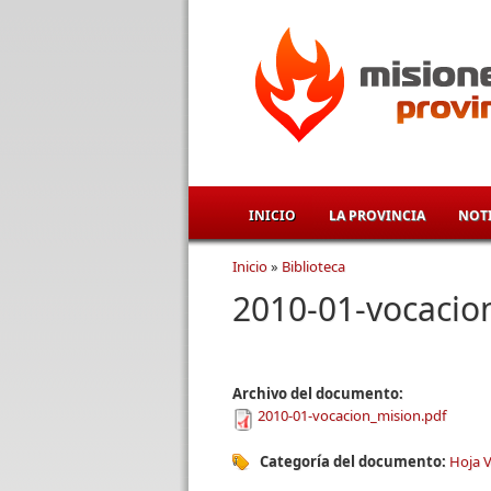
Pasar al contenido principal
INICIO
LA PROVINCIA
NOTI
Inicio
»
Biblioteca
Se encuentra usted aqu
2010-01-vocacio
Archivo del documento:
2010-01-vocacion_mision.pdf
Categoría del documento:
Hoja V