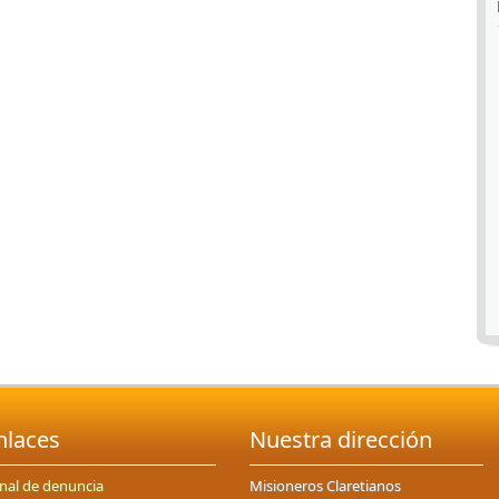
nlaces
Nuestra dirección
nal de denuncia
Misioneros Claretianos