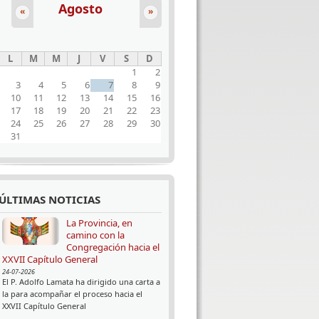
Agosto
«
»
L
M
M
J
V
S
D
1
2
3
4
5
6
7
8
9
10
11
12
13
14
15
16
17
18
19
20
21
22
23
24
25
26
27
28
29
30
31
ÚLTIMAS NOTICIAS
La Provincia, en
camino con la
Congregación hacia el
XXVII Capítulo General
24-07-2026
El P. Adolfo Lamata ha dirigido una carta a
la para acompañar el proceso hacia el
XXVII Capítulo General