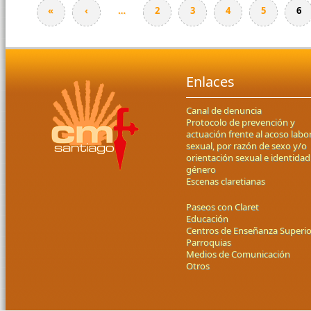
«
‹
…
2
3
4
5
6
Páginas
Enlaces
Canal de denuncia
Protocolo de prevención y
actuación frente al acoso labor
sexual, por razón de sexo y/o
orientación sexual e identidad
género
Escenas claretianas
Paseos con Claret
Educación
Centros de Enseñanza Superio
Parroquias
Medios de Comunicación
Otros