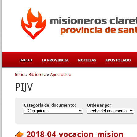
Pasar al contenido principal
INICIO
LA PROVINCIA
NOTICIAS
APOSTOLADO
Inicio
»
Biblioteca
»
Apostolado
Se encuentra usted aquí
PIJV
Categoría del documento:
Ordenar por
2018-04-vocacion_mision