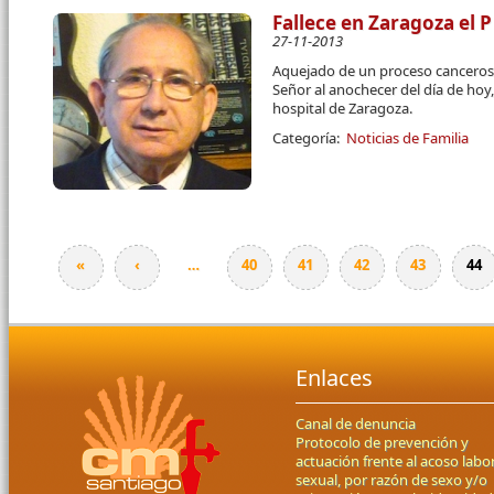
Fallece en Zaragoza el P
27-11-2013
Aquejado de un proceso canceroso,
Señor al anochecer del día de hoy
hospital de Zaragoza.
Categoría:
Noticias de Familia
«
‹
…
40
41
42
43
44
Páginas
Enlaces
Canal de denuncia
Protocolo de prevención y
actuación frente al acoso labor
sexual, por razón de sexo y/o