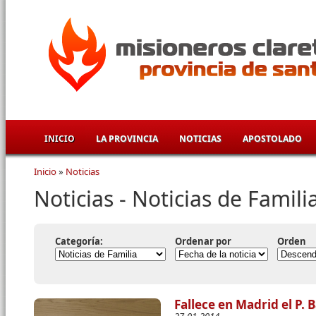
Pasar al contenido principal
INICIO
LA PROVINCIA
NOTICIAS
APOSTOLADO
Inicio
»
Noticias
Se encuentra usted aquí
Noticias - Noticias de Famili
Categoría:
Ordenar por
Orden
Fallece en Madrid el P.