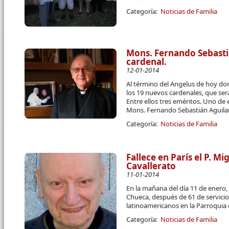
Categoría:
Noticias de Familia
Mons. Fernando Sebast
cardenal.
12-01-2014
Al término del Angelus de hoy do
los 19 nuevos cardenales, que ser
Entre ellos tres eméritos. Uno de
Mons. Fernando Sebastián Aguilar
Categoría:
Noticias de Familia
Fallece en París el P. M
Cavallerato
11-01-2014
En la mañana del día 11 de enero, f
Chueca, después de 61 de servici
latinoamericanos en la Parroquia
Categoría:
Noticias de Familia