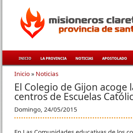
Pasar al contenido principal
INICIO
LA PROVINCIA
NOTICIAS
APOSTOLADO
Inicio
»
Noticias
Se encuentra usted aquí
El Colegio de Gijon acoge l
centros de Escuelas Católi
Domingo, 24/05/2015
En Las Comunidades educativas de los co