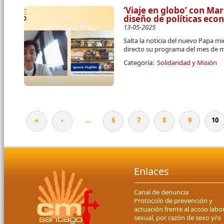
‘Viaje en globo’ con Mar
diseño de políticas ec
13-05-2025
Salta la noticia del nuevo Papa mi
directo su programa del mes de 
Categoría:
Solidaridad y Misión
«
‹
…
6
7
8
9
10
Páginas
Enlaces
Canal de denuncia
Protocolo de prevención y
actuación frente al acoso labor
sexual, por razón de sexo y/o