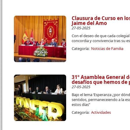
Clausura de Curso en lo
Jaime del Amo
27-05-2025
Con el deseo de que cada colegial
concordia y convivencia tras su e
Categoría:
Noticias de Familia
31º Asamblea General 
desafíos que hemos de
27-05-2025
Bajo el lema ‘Esperanza ¿por dónd
sentidos, permaneceiendo a la esc
estos días”
Categoría:
Actividades