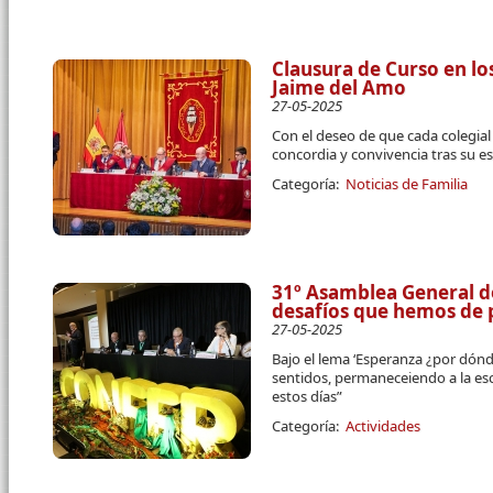
Clausura de Curso en lo
Jaime del Amo
27-05-2025
Con el deseo de que cada colegial
concordia y convivencia tras su e
Categoría:
Noticias de Familia
31º Asamblea General 
desafíos que hemos de
27-05-2025
Bajo el lema ‘Esperanza ¿por dónd
sentidos, permaneceiendo a la esc
estos días”
Categoría:
Actividades