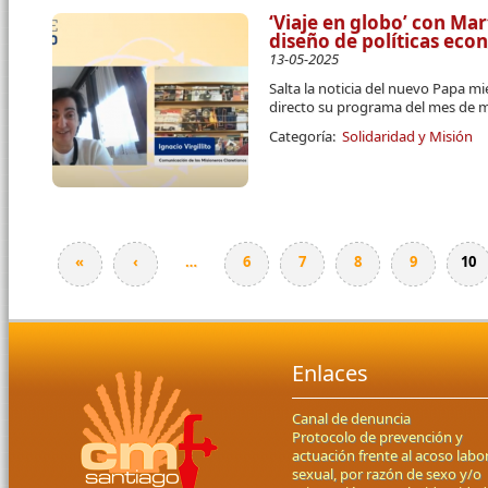
‘Viaje en globo’ con Mar
diseño de políticas ec
13-05-2025
Salta la noticia del nuevo Papa mi
directo su programa del mes de 
Categoría:
Solidaridad y Misión
«
‹
…
6
7
8
9
10
Páginas
Enlaces
Canal de denuncia
Protocolo de prevención y
actuación frente al acoso labor
sexual, por razón de sexo y/o