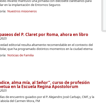
Basilio Álvarez mantuvo una jornada con diecisiete claretianos para
ar en la implantación de Entornos Seguros
oría:
Nuestros misioneros
paseos del P. Claret por Roma, ahora en libro
-2025
vedad editorial resulta altamente recomendable en el contexto del
ubilar, que ha programado distintos momentos en la ciudad eterna
oría:
Noticias de Familia
dice, alma mía, al Señor”, curso de profesión
etua en la Escuela Regina Apostolorum
-2025
días de encuentro guiados por el P. Alejandro José Carbajo, CMF, y la
Fabiola del Carmen Mora, FM