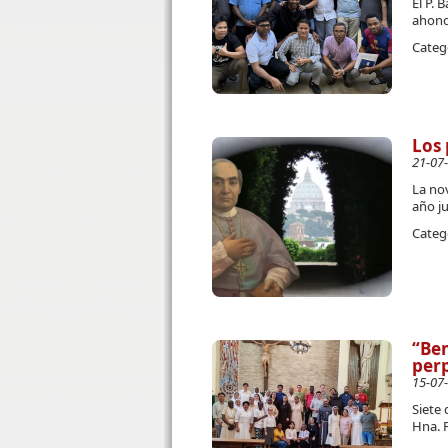
El P. 
ahond
Categ
Los 
21-07
La no
año j
Categ
“Ben
perp
15-07
Siete 
Hna. 