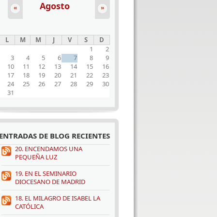
Agosto
«
»
L
M
M
J
V
S
D
1
2
3
4
5
6
7
8
9
10
11
12
13
14
15
16
17
18
19
20
21
22
23
24
25
26
27
28
29
30
31
ENTRADAS DE BLOG RECIENTES
20. ENCENDAMOS UNA
PEQUEÑA LUZ
19. EN EL SEMINARIO
DIOCESANO DE MADRID
18. EL MILAGRO DE ISABEL LA
CATÓLICA