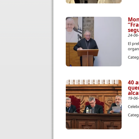
Mons
“Fra
segu
24-06
El pre
organ
Categ
40 a
quer
alca
19-06
Celebr
Categ