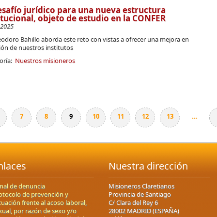
esafío jurídico para una nueva estructura
itucional, objeto de estudio en la CONFER
-2025
Teodoro Bahillo aborda este reto con vistas a ofrecer una mejora en
ión de nuestros institutos
oría:
Nuestros misioneros
7
8
9
10
11
12
13
…
nlaces
Nuestra dirección
nal de denuncia
Misioneros Claretianos
otocolo de prevención y
Provincia de Santiago
tuación frente al acoso laboral,
C/ Clara del Rey 6
xual, por razón de sexo y/o
28002 MADRID (ESPAÑA)