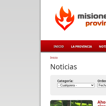
Pasar al contenido principal
INICIO
LA PROVINCIA
NOTI
Inicio
Se encuentra usted aqu
Noticias
Categoría:
Orde
Aho