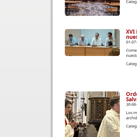
Categ
XVI 
nues
01-07
Comen
nuest
Categ
Orde
Salv
30-06
Los m
archi
Categ