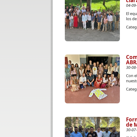
clar
04-09
El eq
los de
Categ
Com
ABR
30-08
Con el
nuest
Categ
Form
de M
30-07