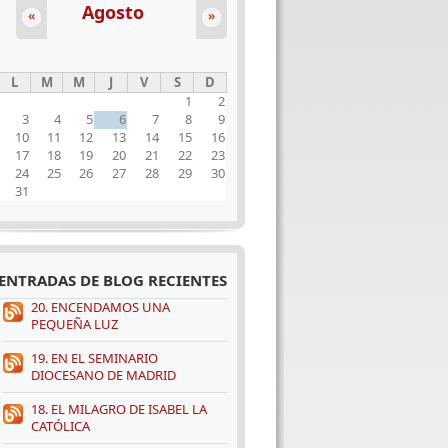
Agosto
«
»
L
M
M
J
V
S
D
1
2
3
4
5
6
7
8
9
10
11
12
13
14
15
16
17
18
19
20
21
22
23
24
25
26
27
28
29
30
31
ENTRADAS DE BLOG RECIENTES
20. ENCENDAMOS UNA
PEQUEÑA LUZ
19. EN EL SEMINARIO
DIOCESANO DE MADRID
18. EL MILAGRO DE ISABEL LA
CATÓLICA