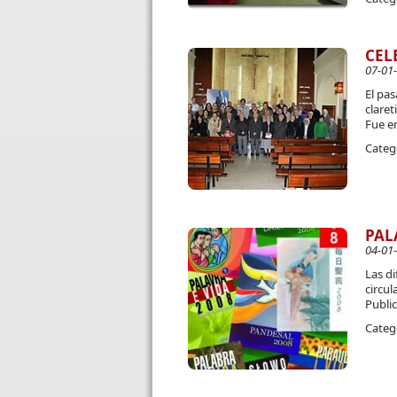
CEL
07-01
El pa
claret
Fue en
Categ
PAL
04-01
Las di
circu
Public
Categ