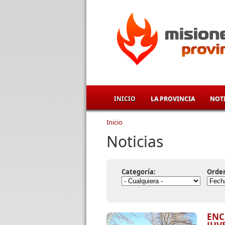
Pasar al contenido principal
INICIO
LA PROVINCIA
NOTI
Inicio
Se encuentra usted aqu
Noticias
Categoría:
Orde
ENC