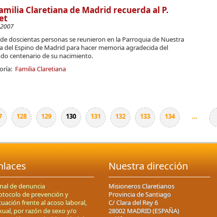
amilia Claretiana de Madrid recuerda al P.
et
-2007
 de doscientas personas se reunieron en la Parroquia de Nuestra
a del Espino de Madrid para hacer memoria agradecida del
do centenario de su nacimiento.
oría:
Familia Claretiana
7
128
129
130
131
132
133
134
…
nlaces
Nuestra dirección
nal de denuncia
Misioneros Claretianos
otocolo de prevención y
Provincia de Santiago
tuación frente al acoso laboral,
C/ Clara del Rey 6
xual, por razón de sexo y/o
28002 MADRID (ESPAÑA)