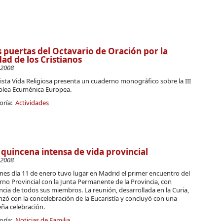
s puertas del Octavario de Oración por la
ad de los Cristianos
-2008
ista Vida Religiosa presenta un cuaderno monográfico sobre la III
lea Ecuménica Europea.
oría:
Actividades
quincena intensa de vida provincial
-2008
rnes día 11 de enero tuvo lugar en Madrid el primer encuentro del
no Provincial con la Junta Permanente de la Provincia, con
ncia de todos sus miembros. La reunión, desarrollada en la Curia,
ó con la concelebración de la Eucaristía y concluyó con una
ña celebración.
oría:
Noticias de Familia