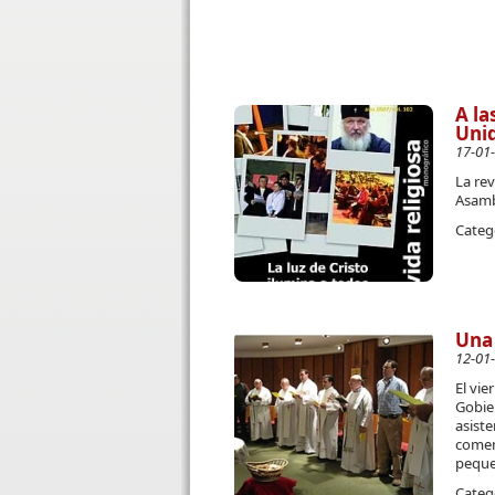
A la
Unid
17-01
La rev
Asamb
Categ
Una 
12-01
El vie
Gobier
asiste
comenz
peque
Categ