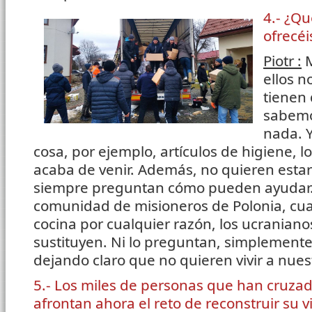
4.- ¿Qu
ofrecéi
Piotr :
M
ellos n
tienen 
sabemo
nada. Y
cosa, por ejemplo, artículos de higiene, 
acaba de venir. Además, no quieren estar
siempre preguntan cómo pueden ayudar.
comunidad de misioneros de Polonia, cuan
cocina por cualquier razón, los ucraniano
sustituyen. Ni lo preguntan, simplement
dejando claro que no quieren vivir a nues
5.- Los miles de personas que han cruzad
afrontan ahora el reto de reconstruir su 