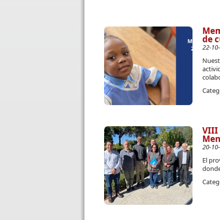
Memo
de c
22-10
Nuest
activi
colab
Categ
VIII
Men
20-10
El pro
donde
Categ