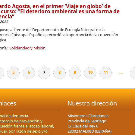
rdo Agosta, en el primer ‘Viaje en globo’ de
 curso: “El deterioro ambiental es una forma de
encia”
-2025
igioso, al frente del Departamento de Ecología Integral de la
encia Episcopal Española, recordó la importancia de la conversión
gica
oría:
Solidaridad y Misión
5
6
7
8
9
10
11
…
nlaces
Nuestra dirección
nal de denuncia
Misioneros Claretianos
otocolo de prevención y
Provincia de Santiago
tuación frente al acoso laboral,
C/ Clara del Rey 6
xual, por razón de sexo y/o
28002 MADRID (ESPAÑA)