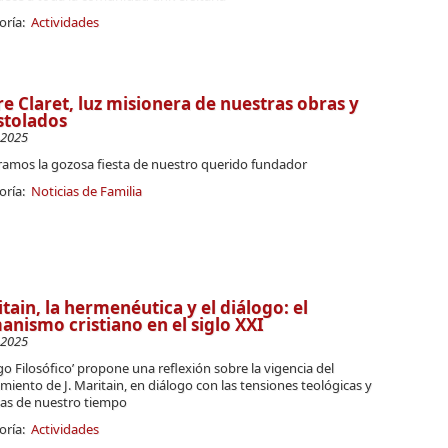
oría:
Actividades
e Claret, luz misionera de nuestras obras y
stolados
-2025
ramos la gozosa fiesta de nuestro querido fundador
oría:
Noticias de Familia
tain, la hermenéutica y el diálogo: el
nismo cristiano en el siglo XXI
-2025
go Filosófico’ propone una reflexión sobre la vigencia del
iento de J. Maritain, en diálogo con las tensiones teológicas y
cas de nuestro tiempo
oría:
Actividades