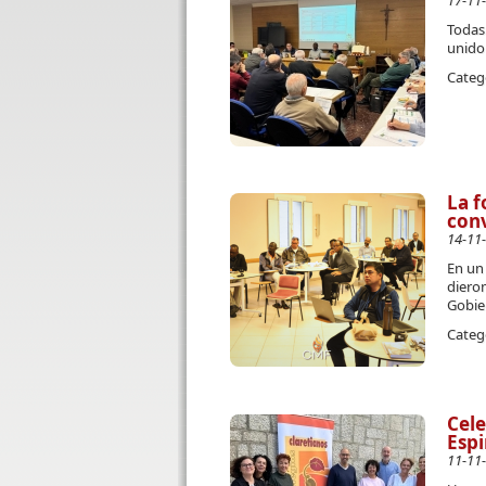
17-11
Todas
unido
Categ
La 
conv
14-11
En un
diero
Gobie
Categ
Cele
Espi
11-11