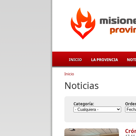
Pasar al contenido principal
INICIO
LA PROVINCIA
NOTI
Inicio
Se encuentra usted aqu
Noticias
Categoría:
Orde
Crón