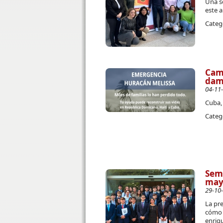
Una se
este a
Categ
Camp
damn
04-11
Cuba, 
Categ
Sema
may
29-10
La pre
cómo l
enriqu