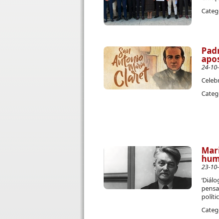
Categ
Padr
apo
24-10
Celeb
Categ
Mari
huma
23-10
‘Diálo
pensam
políti
Categ